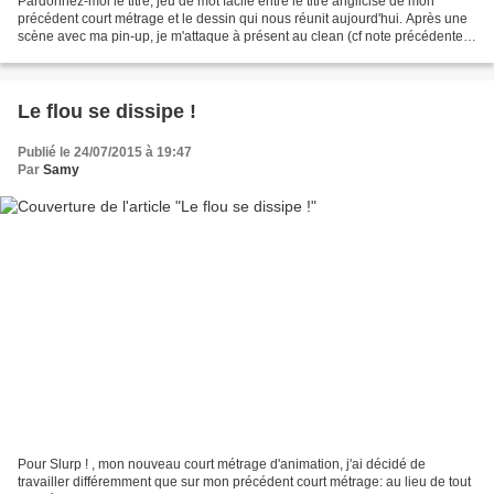
Pardonnez-moi le titre, jeu de mot facile entre le titre anglicisé de mon
précédent court métrage et le dessin qui nous réunit aujourd'hui. Après une
scène avec ma pin-up, je m'attaque à présent au clean (cf note précédente)
de la scène suivante et faisant...
Le flou se dissipe !
Publié le 24/07/2015 à 19:47
Par
Samy
Pour Slurp ! , mon nouveau court métrage d'animation, j'ai décidé de
travailler différemment que sur mon précédent court métrage: au lieu de tout