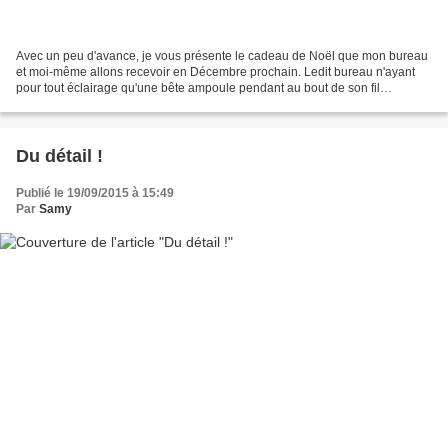
Avec un peu d'avance, je vous présente le cadeau de Noël que mon bureau
et moi-même allons recevoir en Décembre prochain. Ledit bureau n'ayant
pour tout éclairage qu'une bête ampoule pendant au bout de son fil
électrique, je me suis dit qu'il était temps,...
Du détail !
Publié le 19/09/2015 à 15:49
Par
Samy