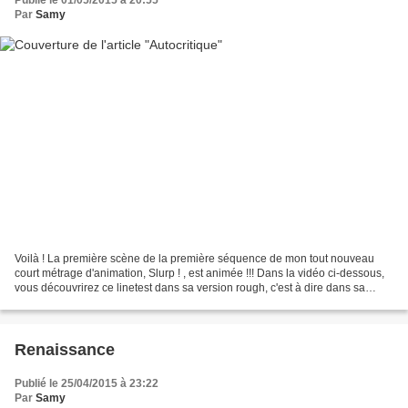
Publié le 01/05/2015 à 20:55
Par
Samy
Voilà ! La première scène de la première séquence de mon tout nouveau
court métrage d'animation, Slurp ! , est animée !!! Dans la vidéo ci-dessous,
vous découvrirez ce linetest dans sa version rough, c'est à dire dans sa
version au brouillon. Avant de...
Renaissance
Publié le 25/04/2015 à 23:22
Par
Samy