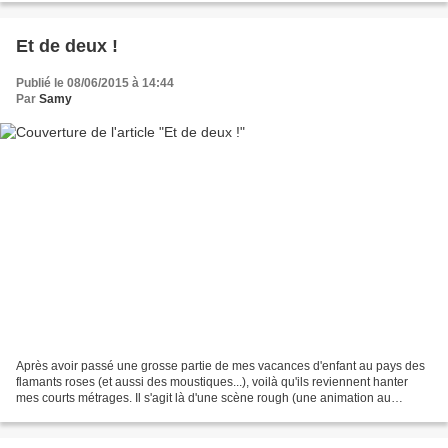
Et de deux !
Publié le 08/06/2015 à 14:44
Par
Samy
Après avoir passé une grosse partie de mes vacances d'enfant au pays des
flamants roses (et aussi des moustiques...), voilà qu'ils reviennent hanter
mes courts métrages. Il s'agit là d'une scène rough (une animation au
brouillon), sans traits définitifs...