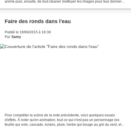
animé puis, ensuite, de tout cleaner (nettoyer les images pour leur donner
des contours nets), j'ai décidé...
Faire des ronds dans l'eau
Publié le 19/06/2015 à 18:38
Par
Samy
Pour compléter la scène de la note précédente, voici quelques essais
d'effets. À noter qu'en animation, tout ce qui n'est pas un personnage (ex:
feuille qui vole, cascade, éclairs, pluie, herbe qui bouge au gré du vent, etc)
est classé dans la catégorie...