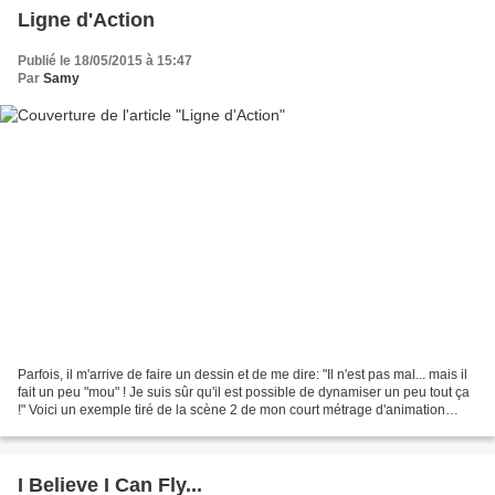
Ligne d'Action
Publié le 18/05/2015 à 15:47
Par
Samy
Parfois, il m'arrive de faire un dessin et de me dire: "Il n'est pas mal... mais il
fait un peu "mou" ! Je suis sûr qu'il est possible de dynamiser un peu tout ça
!" Voici un exemple tiré de la scène 2 de mon court métrage d'animation
Slurp ! Tout d'abord,...
I Believe I Can Fly...