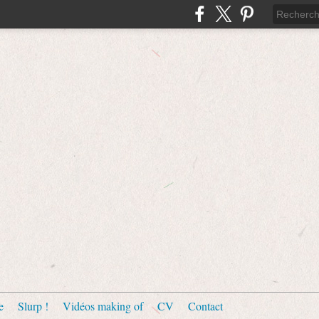
e
Slurp !
Vidéos making of
CV
Contact