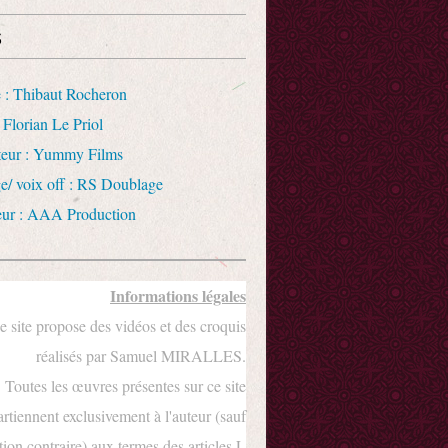
s
 : Thibaut Rocheron
 Florian Le Priol
uteur : Yummy Films
e/ voix off : RS Doublage
eur : AAA Production
Informations légales
e site propose des vidéos et des croquis
réalisés par Samuel MIRALLES.
Toutes les œuvres présentes sur ce site
rtiennent exclusivement à l'auteur (sauf
ion contraire) aux termes des articles L