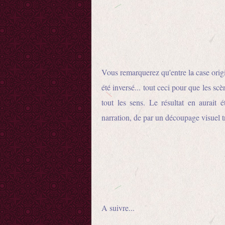
Vous remarquerez qu'entre la case origin
été inversé... tout ceci pour que les sc
tout les sens. Le résultat en aurait
narration, de par un découpage visuel 
A suivre...