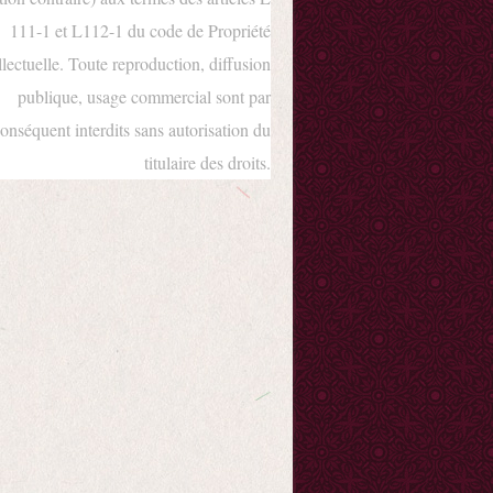
111-1 et L112-1 du code de Propriété
llectuelle. Toute reproduction, diffusion
publique, usage commercial sont par
onséquent interdits sans autorisation du
titulaire des droits.