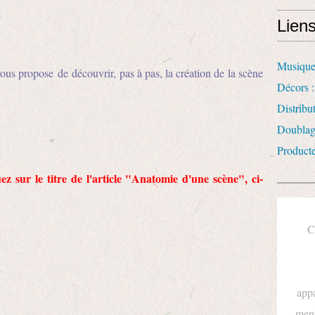
Lien
Musique
vous propose de découvrir, pas à pas, la création de la scène
Décors :
Distrib
Doublag
Product
uez sur le titre de l'article "Anatomie d'une scène", ci-
C
appa
ment