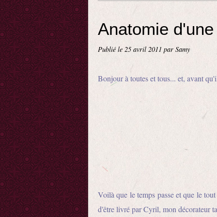
Anatomie d'une
Publié le
25 avril 2011
par Samy
Bonjour à toutes et tous... et, avant qu'
Voilà que le temps passe et que le tou
d'être livré par Cyril, mon décorateur ta