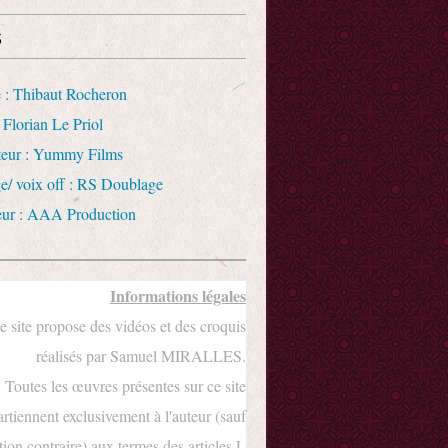
s
 : Thibaut Rocheron
 Florian Le Priol
uteur : Yummy Films
e/ voix off : RS Doublage
eur : AAA Production
Informations légales
e site propose des vidéos et des croquis
réalisés par Samuel MIRALLES.
Toutes les œuvres présentes sur ce site
rtiennent exclusivement à l'auteur (sauf
ion contraire) aux termes des articles L