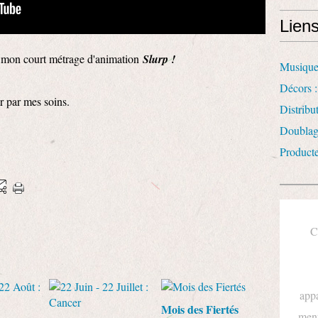
Lien
e mon court métrage d'animation
Slurp !
Musique
Décors :
r par mes soins.
Distrib
Doublag
Product
C
appa
Mois des Fiertés
ment