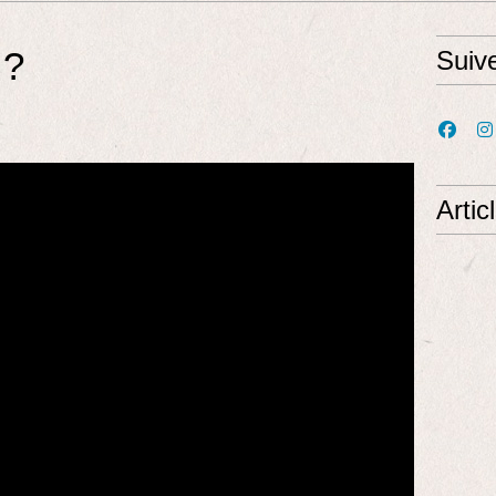
 ?
Suiv
Artic