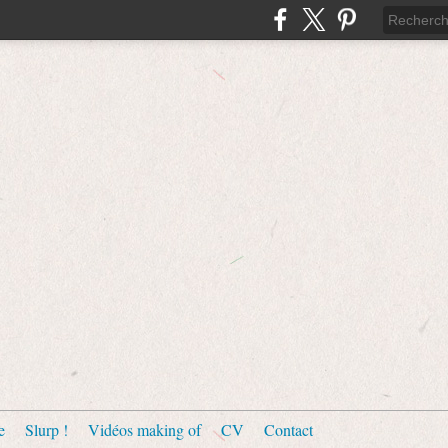
e
Slurp !
Vidéos making of
CV
Contact