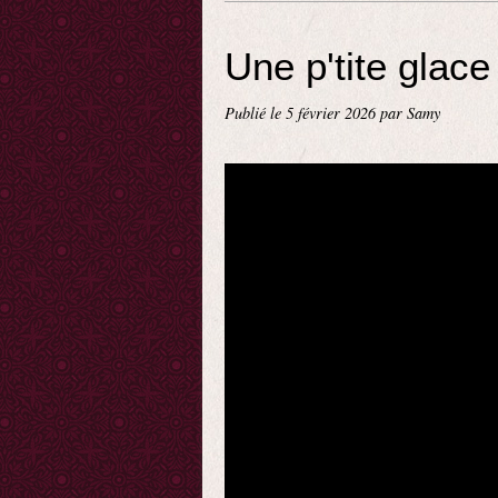
Une p'tite glace
Publié le
5 février 2026
par Samy