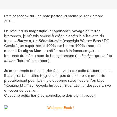
Petit
flashback
sur une note postée ici même le 1er Octobre
2012.
De retour d'un magnifique -et apaisant !- voyage en terres
bretonnes, je m'étais amusé à créer, d'après la silhouette du
fameux
Batman, La Série Animée
(copyright Warner Bros./ DC
Comics), un super-héros
100% pur beurre
100% breton et
nommé
Kouigna Man
, en référence à la fameuse galette
bretonne du même nom: le Kouign amann (de
kouign
"gâteau" et
amann
"beurre", en breton).
Je me permets ici d'en parler à nouveau car cette ancienne note,
8 ans plus tard, attire toujours un peu de monde sur mon site,
probablement pour la simple et bonne raison que si l'on tape
"Kouigna Man" sur Google Images, l'illustration ci-dessous arrive
en seconde position !
C'est une petite fierté personnelle, je dois bien l'avouer.