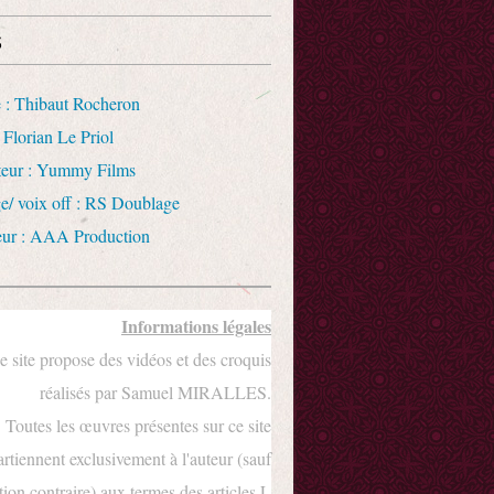
s
 : Thibaut Rocheron
 Florian Le Priol
uteur : Yummy Films
e/ voix off : RS Doublage
eur : AAA Production
Informations légales
e site propose des vidéos et des croquis
réalisés par Samuel MIRALLES.
Toutes les œuvres présentes sur ce site
rtiennent exclusivement à l'auteur (sauf
ion contraire) aux termes des articles L