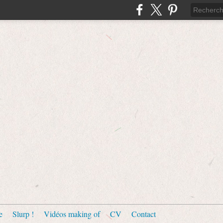
e
Slurp !
Vidéos making of
CV
Contact