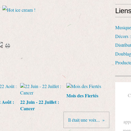
Lien
Musique
Décors :
Distrib
Doublag
Product
Mois des Fiertés
C
2 Août :
22 Juin - 22 Juillet :
Cancer
Il était une voix...
appa
ment