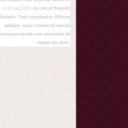
111-1 et L112-1 du code de Propriété
llectuelle. Toute reproduction, diffusion
publique, usage commercial sont par
onséquent interdits sans autorisation du
titulaire des droits.