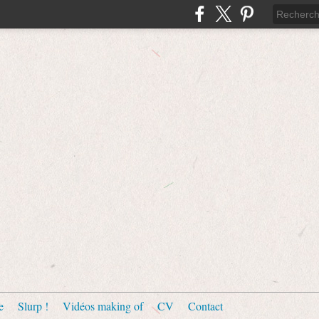
e
Slurp !
Vidéos making of
CV
Contact