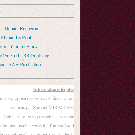
s
 : Thibaut Rocheron
 Florian Le Priol
uteur : Yummy Films
e/ voix off : RS Doublage
eur : AAA Production
Informations légales
e site propose des vidéos et des croquis
réalisés par Samuel MIRALLES.
Toutes les œuvres présentes sur ce site
rtiennent exclusivement à l'auteur (sauf
ion contraire) aux termes des articles L