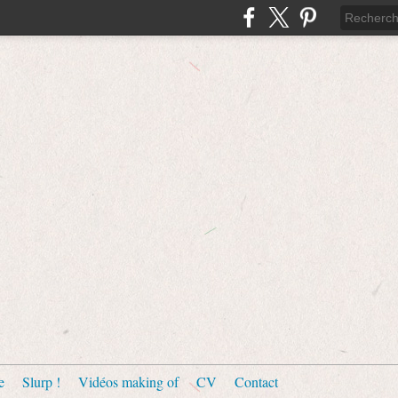
e
Slurp !
Vidéos making of
CV
Contact