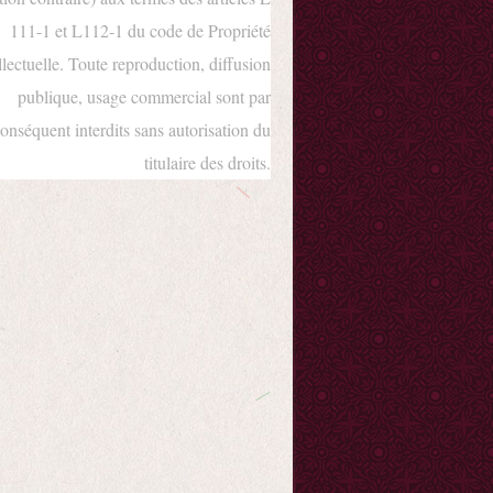
111-1 et L112-1 du code de Propriété
llectuelle. Toute reproduction, diffusion
publique, usage commercial sont par
onséquent interdits sans autorisation du
titulaire des droits.