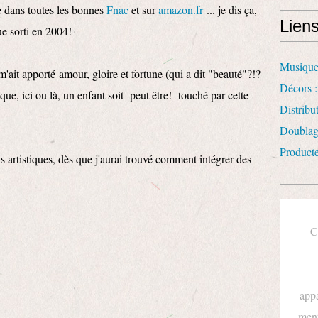
e dans toutes les bonnes
Fnac
et sur
amazon.fr
... je dis ça,
Lien
que sorti en 2004!
Musique
'ait apporté amour, gloire et fortune (qui a dit "beauté"?!?
Décors :
que, ici ou là, un enfant soit -peut être!- touché par cette
Distrib
Doublag
Product
s artistiques, dès que j'aurai trouvé comment intégrer des
C
appa
ment