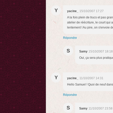
Y
yacine_
15/10/2007 17:27
A la fois plein de trucs et pas gra
atelier de réécriture, le court qu
lentement ! Au pire, on s'envoie de
Répondre
S
Samy
15/10/2007 18:18
Oui, ça sera plus pratique
Y
yacine_
11/10/2007 14:31
Hello Samuel ! Quoi de neuf dans 
Répondre
S
Samy
11/10/2007 23:58