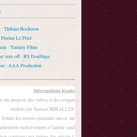
s
 : Thibaut Rocheron
 Florian Le Priol
uteur : Yummy Films
e/ voix off : RS Doublage
eur : AAA Production
Informations légales
e site propose des vidéos et des croquis
réalisés par Samuel MIRALLES.
Toutes les œuvres présentes sur ce site
rtiennent exclusivement à l'auteur (sauf
ion contraire) aux termes des articles L