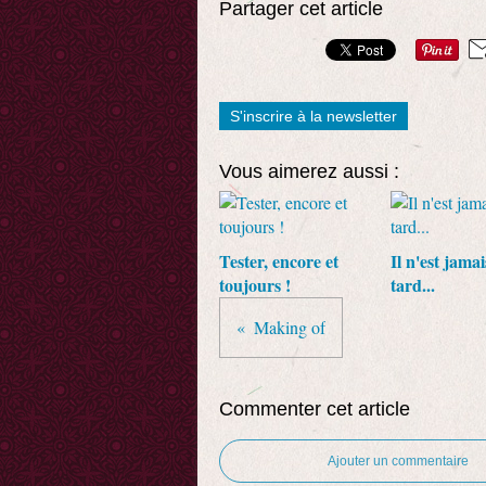
Partager cet article
S'inscrire à la newsletter
Vous aimerez aussi :
Tester, encore et
Il n'est jamai
toujours !
tard...
Making of
Commenter cet article
Ajouter un commentaire