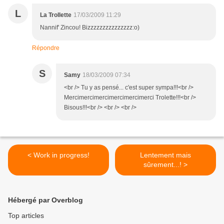
L
La Trollette
17/03/2009 11:29
Nannif' Zincou! Bizzzzzzzzzzzzzzz:o)
Répondre
S
Samy
18/03/2009 07:34
<br /> Tu y as pensé... c'est super sympa!!!<br />
Mercimercimercimercimercimerci Trolette!!!<br />
Bisous!!!<br /> <br /> <br />
< Work in progress!
Lentement mais
sûrement...! >
Hébergé par Overblog
Top articles