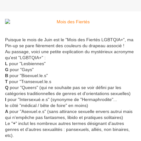
Puisque le mois de Juin est le "Mois des Fiertés LGBTQIA+", ma
Pin-up se pare fièrement des couleurs du drapeau associé !
Au passage, voici une petite explication du mystérieux acronyme
qu'est "LGBTQIA+" :
L
pour "Lesbiennes"
G
pour "Gays"
B
pour "Bisexuel.le.s"
T
pour "Transexuel.le.s
Q
pour "Queers" (qui ne souhaite pas se voir défini par les
catégories traditionnelles de genres et d'orientations sexuelles)
I
pour "Intersexué.e.s" (synonyme de "Hermaphrodite"...
le côté "médical / bête de foire" en moins)
A
pour "Asexuel.e.s" (sans attirance sexuelle envers autrui mais
qui n'empêche pas fantasmes, libido et pratiques solitaires)
Le "
+
" inclut les nombreux autres termes désignant d'autres
genres et d'autres sexualités : pansexuels, alliés, non binaires,
etc).