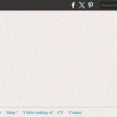
e
Slurp !
Vidéos making of
CV
Contact