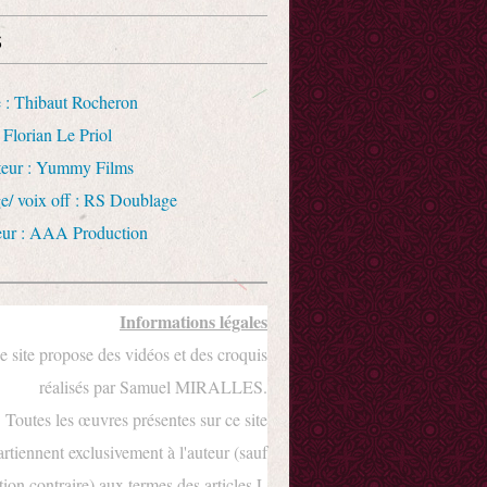
s
 : Thibaut Rocheron
 Florian Le Priol
uteur : Yummy Films
e/ voix off : RS Doublage
eur : AAA Production
Informations légales
e site propose des vidéos et des croquis
réalisés par Samuel MIRALLES.
Toutes les œuvres présentes sur ce site
rtiennent exclusivement à l'auteur (sauf
ion contraire) aux termes des articles L