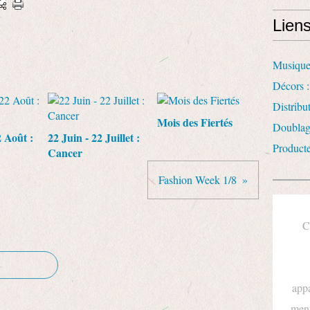
Lien
Musique
Décors :
Distrib
Mois des Fiertés
Doublag
2 Août :
22 Juin - 22 Juillet :
Product
Cancer
Fashion Week 1/8
C
appa
ment